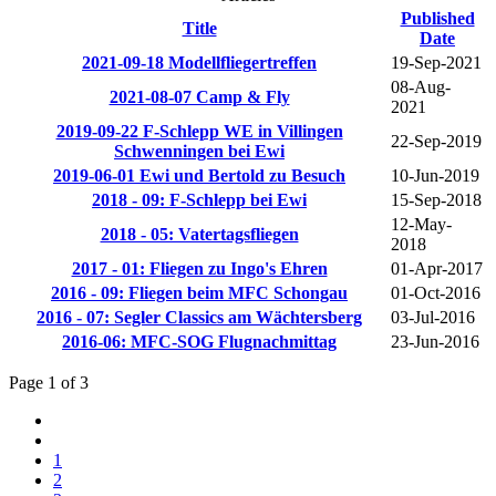
Published
Title
Date
2021-09-18 Modellfliegertreffen
19-Sep-2021
08-Aug-
2021-08-07 Camp & Fly
2021
2019-09-22 F-Schlepp WE in Villingen
22-Sep-2019
Schwenningen bei Ewi
2019-06-01 Ewi und Bertold zu Besuch
10-Jun-2019
2018 - 09: F-Schlepp bei Ewi
15-Sep-2018
12-May-
2018 - 05: Vatertagsfliegen
2018
2017 - 01: Fliegen zu Ingo's Ehren
01-Apr-2017
2016 - 09: Fliegen beim MFC Schongau
01-Oct-2016
2016 - 07: Segler Classics am Wächtersberg
03-Jul-2016
2016-06: MFC-SOG Flugnachmittag
23-Jun-2016
Page 1 of 3
1
2