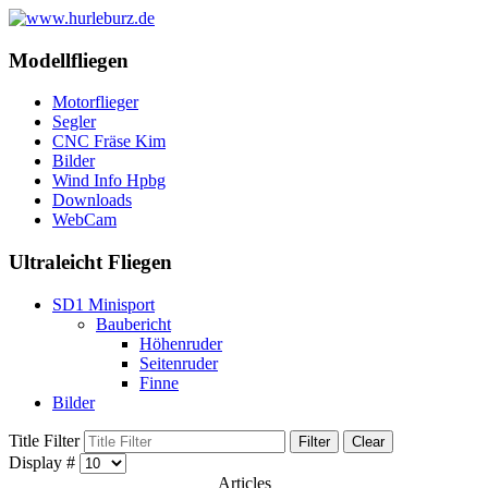
Modellfliegen
Motorflieger
Segler
CNC Fräse Kim
Bilder
Wind Info Hpbg
Downloads
WebCam
Ultraleicht Fliegen
SD1 Minisport
Baubericht
Höhenruder
Seitenruder
Finne
Bilder
Title Filter
Filter
Clear
Display #
Articles