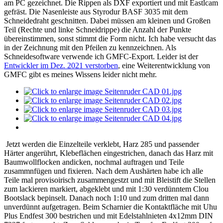
am PC gezeichnet. Die Rippen als DXF exportiert und mit Eastlcam
gefräst. Die Nasenleiste aus Styrodur BASF 3035 mit dem
Schneidedraht geschnitten. Dabei müssen am kleinen und Großen
Teil (Rechte und linke Schneidrippe) die Anzahl der Punkte
übereinstimmen, sonst stimmt die Form nicht. Ich habe versucht das
in der Zeichnung mit den Pfeilen zu kennzeichnen. Als
Schneidesoftware verwende ich GMFC-Export. Leider ist der
Entwickler im Dez. 2021 verstorben
, eine Weiterentwicklung von
GMFC gibt es meines Wissens leider nicht mehr.
Jetzt werden die Einzelteile verklebt, Harz 285 und passender
Härter angerührt, Klebeflächen eingestrichen, danach das Harz mit
Baumwollflocken andicken, nochmal auftragen und Teile
zusammnfügen und fixieren. Nach dem Aushärten habe ich alle
Teile mal provisoirisch zusammengestzt und mit Bleistift die Stellen
zum lackieren markiert, abgeklebt und mit 1:30 verdünntem Clou
Bootslack bepinselt. Danach noch 1:10 und zum dritten mal dann
unverdünnt aufgetragen. Beim Scharnier die Kontaktfläche mit Uhu
Plus Endfest 300 bestrichen und mit Edelstahlnieten 4x12mm DIN